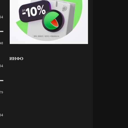
04
48
ИНФО
04
79
04