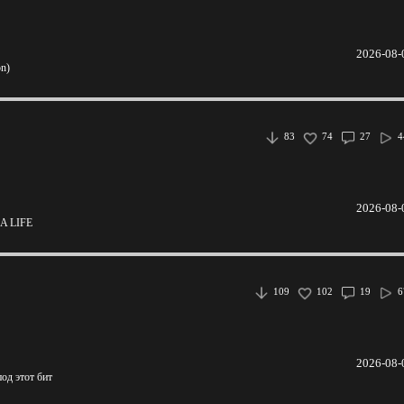
2026-08-
on)
83
74
27
4
2026-08-
A LIFE
109
102
19
6
2026-08-
од этот бит