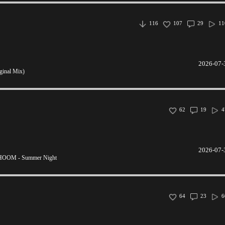
116
107
29
11
2026-07-
ginal Mix)
62
19
4
2026-07-
OM - Summer Night
64
23
6