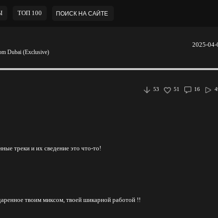
Ы
ТОП 100
2025-04-
 Dubai (Exclusive)
53
51
16
4
ные треки и их сведение это что-то!
аренное твоим миксом, твоей шикарной работой !!