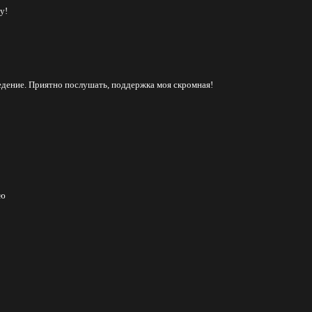
у!
едение. Приятно послушать, поддержка моя скромная!
ию