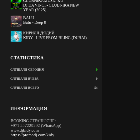
CLUBNIKAMUSIC.RU
DJ DA VINCI - CLUBNIKA NEW
YEAR (2025)
BALU
Balu - Deep 9
КИРИЛЛ ДЯДИЙ
KIDY - LIVE FROM BLING (DUBAI)
СТАТИСТИКА
СЛУШАЛИ СЕГОДНЯ
0
СЛУШАЛИ ВЧЕРА
0
СЛУШАЛИ ВСЕГО
54
ИНФОРМАЦИЯ
BOOKING СТРАНЫ СНГ:
+971 557229292 (WhatsApp)
www.djkidy.com
https://promodj.com/kidy