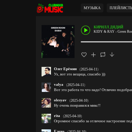
МУЗЫКА
ПЛЕЙЛИСТ
КИРИЛЛ ДЯДИЙ
KIDY & RAY - Green Room
Олег Ерёмин
(
2025-04-11
)
Ух, вот это вещица, спасибо )))
valya
(
2025-04-11
)
Вот это работа то что надо! Отлично подобран
olesyav
(
2025-04-10
)
Ну очень понравился микс!!
rita
(
2025-04-10
)
Огромное спасибо за отличное настроение под
Елена
(
2025-04-10
)