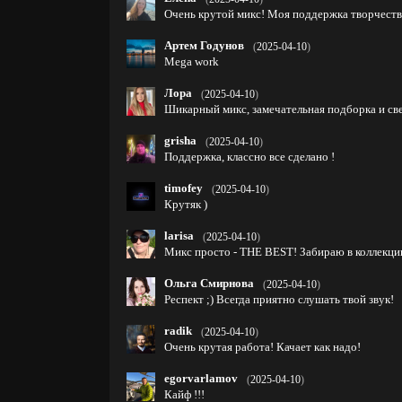
Очень крутой микс! Моя поддержка творчеств
Артем Годунов
(
2025-04-10
)
Mega work
Лора
(
2025-04-10
)
Шикарный микс, замечательная подборка и св
grisha
(
2025-04-10
)
Поддержка, классно все сделано !
timofey
(
2025-04-10
)
Крутяк )
larisa
(
2025-04-10
)
Микс просто - THE BEST! Забираю в коллекц
Ольга Смирнова
(
2025-04-10
)
Респект ;) Всегда приятно слушать твой звук!
radik
(
2025-04-10
)
Очень крутая работа! Качает как надо!
egorvarlamov
(
2025-04-10
)
Кайф !!!